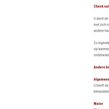
Check ou
U dient de 
met zich m
andere hav
Zo ingewik
op/aanmerk
onderwater
Andere be
Algemee
U heeft de
behandele
Water