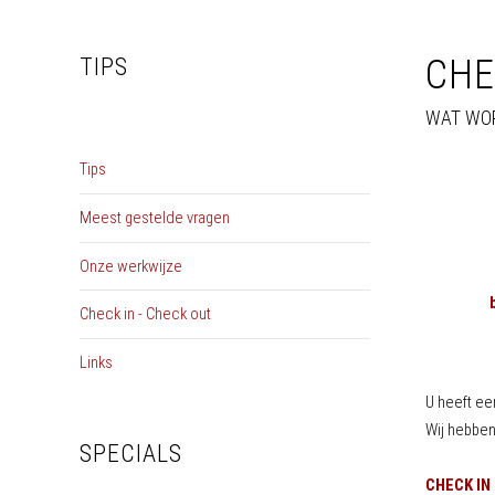
CHE
TIPS
WAT WOR
Tips
Meest gestelde vragen
Onze werkwijze
Check in - Check out
Links
U heeft ee
Wij hebben
SPECIALS
CHECK IN