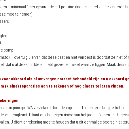
en – minimaal 1 per opvarende – 1 per kind (Indien u heel kleine kinderen he
deze mee te nemen)
ssers
ijlen
t
lge pomp
stok – overtuig u ervan dat deze past en niet verroest is doordat ze niet of
zelf dat u al deze middelen hebt gezien en weet waar ze liggen. Maak desnoo
 voor akkoord als al uw vragen correct behandeld zijn en u akkoord gaa
 (kleine) reparaties aan te tekenen of nog plaats te laten vinden.
ekeringen
n zijn in principe WA verzekerd door de eigenaar. U dient een borg te betalen (
e vrij terugkomt. U kunt ook het eigen risico van het jacht afkopen. In dit ge
llen. U dient er rekening mee te houden dat u dit eenmalige bedrag niet terug 