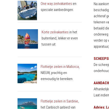
One way zeilvakanties
en
Na aankomst
speciale aanbiedingen.
beschadigin
achteraf g
tekenen van
betaald di
Korte zeilvakanties
in het
onderweg k
buitenland, lekker er even
verder op w
tussen uit.
apparatuur,
SCHEEPS
De scheeps
Flottielje zeilen in Mallorca
,
onderhoud 
NIEUW, prachtig en
eenvoudig te bereiken.
AANDACH
Afhankelij
Laat indie
Flottielje zeilen in Sardinie
,
het Caribisch gebied van
Advies: L