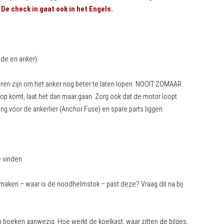
 De check in gaat ook in het Engels.
jde en anker).
ieren zijn om het anker nog beter te laten lopen. NOOIT ZOMAAR
 komt, laat het dan maar gaan. Zorg ook dat de motor loopt
g voor de ankerlier (Anchor Fuse) en spare parts liggen.
e vinden
 maken – waar is de noodhelmstok – past deze? Vraag dit na bij
 en boeken aanwezig. Hoe werkt de koelkast, waar zitten de bilges,