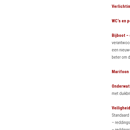
Verlichti
WC‘s en 
Bijboot –
verantwoor
een nieuwe
beter om d
Marifoon
Onderwat
met duikbr
Veilighei
Standaard 
– redding
– reddings