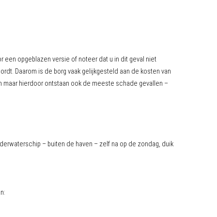
 een opgeblazen versie of noteer dat u in dit geval niet
ordt. Daarom is de borg vaak gelijkgesteld aan de kosten van
ren maar hierdoor ontstaan ook de meeste schade gevallen –
nderwaterschip – buiten de haven – zelf na op de zondag, duik
n: