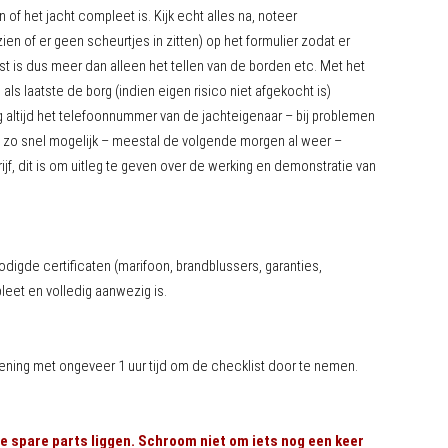
of het jacht compleet is. Kijk echt alles na, noteer
ien of er geen scheurtjes in zitten) op het formulier zodat er
t is dus meer dan alleen het tellen van de borden etc. Met het
als laatste de borg (indien eigen risico niet afgekocht is)
altijd het telefoonnummer van de jachteigenaar – bij problemen
e zo snel mogelijk – meestal de volgende morgen al weer –
ijf, dit is om uitleg te geven over de werking en demonstratie van
igde certificaten (marifoon, brandblussers, garanties,
eet en volledig aanwezig is.
kening met ongeveer 1 uur tijd om de checklist door te nemen.
le spare parts liggen. Schroom niet om iets nog een keer