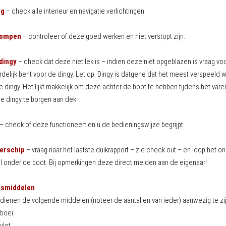
ng
– check alle interieur en navigatie verlichtingen
pompen
– controleer of deze goed werken en niet verstopt zijn.
 dingy
– check dat deze niet lek is – indien deze niet opgeblazen is vraag voor
delijk bent voor de dingy. Let op: Dingy is datgene dat het meest verspeeld w
 dingy. Het lijkt makkelijk om deze achter de boot te hebben tijdens het va
e dingy te borgen aan dek.
– check of deze functioneert en u de bedieningswijze begrijpt
erschip
– vraag naar het laatste duikrapport – zie check out – en loop het o
il onder de boot. Bij opmerkingen deze direct melden aan de eigenaar!
dsmiddelen
dienen de volgende middelen (noteer de aantallen van ieder) aanwezig te zij
sboei
vlot