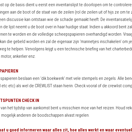
 op de basis dient u eerst een inventarislijst te doorlopen om te controleren 
gen aan de boot of de staat van de zeilen (rol de zeilen uit of hijs ze om te z
een discussie kan ontstaan wie de schade gemaakt heeft. De inventarisatielijs
 de lijst neemt u de boot over in haar huidige staat. Indien u akkoord bent zal 
enen te worden en de volledige scheepspapieren overhandigd worden. Vraag 
an die gebeld worden en zal de eigenaar zijn ‘mannetjes inschakelen‘ om j
eg te helpen. Vervolgens krijgt u een technische briefing van het charterbedr
 motor, ankerlier enz.
PAPIEREN
papieren beslaan een ‘dik boekwerk’ met vele stempels en zegels. Alle benod
etc etc) als wel de CREWLIST staan hierin. Check vooral of de crewlist compl
TSPUNTEN CHECK IN
k van het tijdstip van aankomst bent u misschien moe van het reizen. Houd re
n mogelijk anderen de boodschappen alvast regelen.
aat u goed informeren waar alles zit, hoe alles werkt en waar eventue