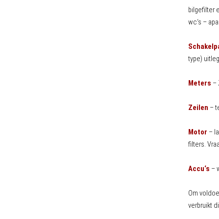
bilgefilte
wc‘s – apa
Schakelp
type) uitle
Meters
– 
Zeilen
– t
Motor
– la
filters. Vr
Accu‘s
– w
Om voldoen
verbruikt d