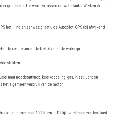
ient er geschakeld te worden tussen de watertanks. Werken de
GPS het – indien aanwezig laat u de Autopilot, GPS (bij afwijkend
ter de diepte onder de kiel of vanaf de waterlijn
chte stukken.
ueel naar noodstartknop, keerkoppeling, gas, inlaat lucht en
t is het algemeen verbruik van de motor.
aien met minimaal 1000 toeren. Dit lijkt veel maar een koelkast