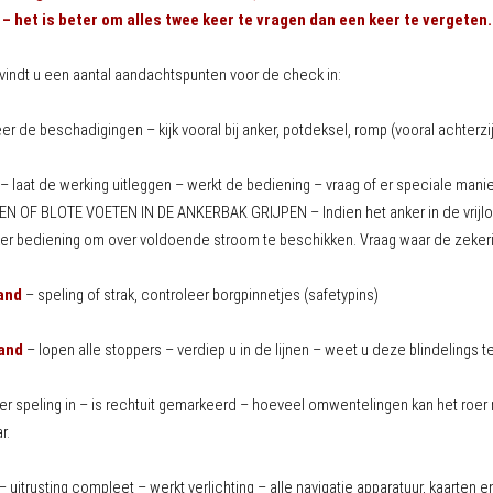
 – het is beter om alles twee keer te vragen dan een keer te vergeten.
vindt u een aantal aandachtspunten voor de check in:
er de beschadigingen – kijk vooral bij anker, potdeksel, romp (vooral achterzi
– laat de werking uitleggen – werkt de bediening – vraag of er speciale man
 OF BLOTE VOETEN IN DE ANKERBAK GRIJPEN – Indien het anker in de vrijloop
ker bediening om over voldoende stroom te beschikken. Vraag waar de zekerin
and
– speling of strak, controleer borgpinnetjes (safetypins)
and
– lopen alle stoppers – verdiep u in de lijnen – weet u deze blindelings t
 er speling in – is rechtuit gemarkeerd – hoeveel omwentelingen kan het roer
r.
– uitrusting compleet – werkt verlichting – alle navigatie apparatuur, kaarten