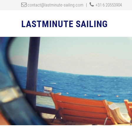
contact@lastminute-sailing.com
|
+31 6 20553904
LASTMINUTE SAILING