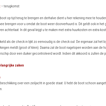
t
– terugkomst
boot op tijd terug te brengen en derhalve dient u hier rekening mee te houden 
ee brengen voor u omdat de boot weer doorverhuurd is. Dit geldt ook in het ge
en achterlaat. In dit geval krijgt u te maken met extra huurkosten en extra ko
keld als de check in lijkt zo eenvoudig is de check out. De eigenaar zal het
ingen meldt (groot of klein). Daarna zal de boot nagelopen worden aan de han
schip door een duiker gecontroleerd wordt. Indien dit akkoord is zullen de 
langrijke zaken
n
 beschikking over een zeiljacht in goede staat. U hebt de boot schoon aanget
n.