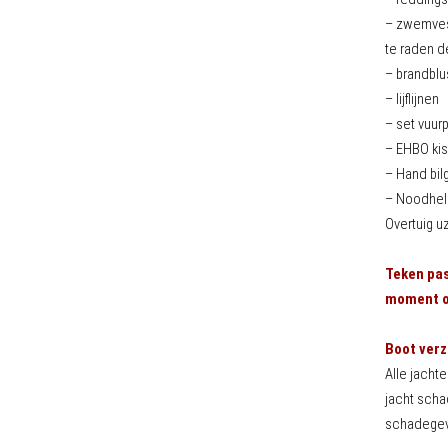
– zwemvest
te raden 
– brandblu
– lijflijnen
– set vuurp
– EHBO kis
– Hand bi
– Noodhelm
Overtuig u
Teken pas
moment om
Boot verz
Alle jachte
jacht schad
schadegeva