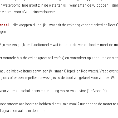
r en waterpomp, hoe groot zijn de watertanks – waar zitten de vuldoppen – d
rte pomp voor afvoer binnendouche.
aneel
– alle knoppen duidelijk – waar zit de zekering voor de ankerlier. Doet 
ggen.
Zijn meters geijkt en functioneel – wat is de diepte van de boot – meet de me
er controle hijs de zeilen (grootzeil en fok) en controleer op scheuren en sle
at u de kritieke items aanwijzen (V–snaar, Oliepeil en Koelwater). Vraag event
aag ook of er een impeller aanwezig is. Is de boot vol getankt voor vertrek. Wa
aar zitten de schakelaars – scheiding motor en service (1 –3 accu‘s)
de stroom aan boord te hebben dient u minimaal 2 uur per dag de motor te dra
it bijna allemaal op in de zomer.