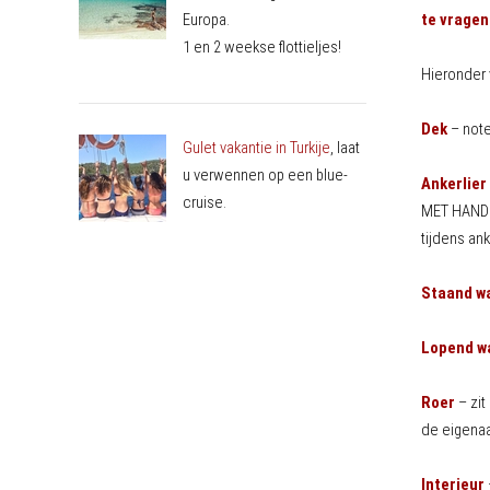
Europa.
te vragen
1 en 2 weekse flottieljes!
Hieronder 
Dek
– note
Gulet vakantie in Turkije
, laat
u verwennen op een blue-
Ankerlier
cruise.
MET HANDEN
tijdens an
Staand w
Lopend w
Roer
– zit
de eigenaa
Interieur